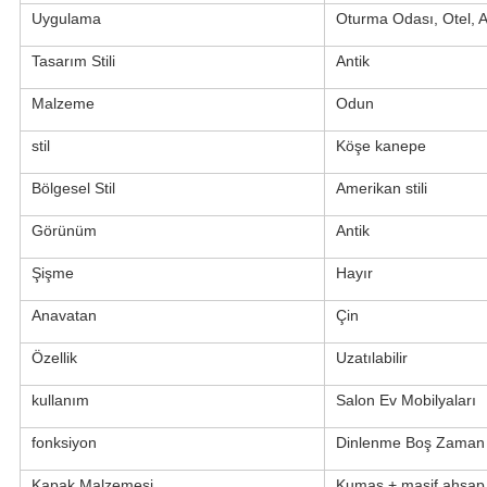
Uygulama
Oturma Odası, Otel, A
Tasarım Stili
Antik
Malzeme
Odun
stil
Köşe kanepe
Bölgesel Stil
Amerikan stili
Görünüm
Antik
Şişme
Hayır
Anavatan
Çin
Özellik
Uzatılabilir
kullanım
Salon Ev Mobilyaları
fonksiyon
Dinlenme Boş Zaman
Kapak Malzemesi
Kumaş + masif ahşap