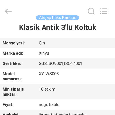
2026
Dongguan
XinYu
Furniture
Co.,Ltd.
Ahşap Lüks Kanepe
All
Rights
Reserved.
Klasik Antik 3'lü Koltuk
EV
ÜRÜN:%
Menşe yeri:
Çin
S
Marka adı:
Xinyu
Sertifika:
SGS,ISO9001,ISO14001
HAKKIMIZDA
Model
XY-WS003
numarası:
FABRIKA
Min sipariş
10 takım
TURU
miktarı:
Fiyat:
negotiable
KALITE
Ambalaj
İhracat standart ambalaj