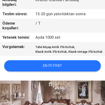
KONTROL
bilgileri:
Teslim süresi:
15-20 gün yatırıldıktan sonra
SITE
Ödeme
/ T
HARITASI
koşulları:
Yetenek temini:
Ayda 1000 set
PRIVACY
Vurgulamak:
,
Tahıl Ahşap Antik 3'lü Koltuk
POLICY
,
Klasik Antik 3'lü Koltuk
Klasik vintage 3'lü koltuk
EN IYI FIYAT