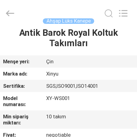
Oturma
Odası
Mobilyaları
supplier.
Copyright
Ahşap Lüks Kanepe
©
2021
-
Antik Barok Royal Koltuk
EV
2025
Dongguan
Takımları
XinYu
Furniture
Co.,Ltd.
ÜRÜN:%
All
Rights
S
Reserved.
Menşe yeri:
Çin
Marka adı:
Xinyu
HAKKIMIZDA
Sertifika:
SGS,ISO9001,ISO14001
Model
XY-WS001
FABRIKA
numarası:
TURU
Min sipariş
10 takım
miktarı:
KALITE
Fiyat:
negotiable