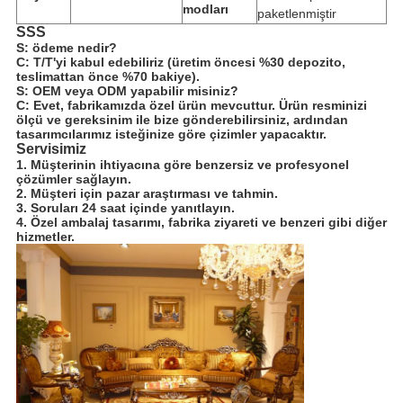
modları
paketlenmiştir
SSS
S: ödeme nedir?
C: T/T'yi kabul edebiliriz (üretim öncesi %30 depozito,
teslimattan önce %70 bakiye).
S: OEM veya ODM yapabilir misiniz?
C: Evet, fabrikamızda özel ürün mevcuttur. Ürün resminizi
ölçü ve gereksinim ile bize gönderebilirsiniz, ardından
tasarımcılarımız isteğinize göre çizimler yapacaktır.
Servisimiz
1. Müşterinin ihtiyacına göre benzersiz ve profesyonel
çözümler sağlayın.
2. Müşteri için pazar araştırması ve tahmin.
3. Soruları 24 saat içinde yanıtlayın.
4. Özel ambalaj tasarımı, fabrika ziyareti ve benzeri gibi diğer
hizmetler.