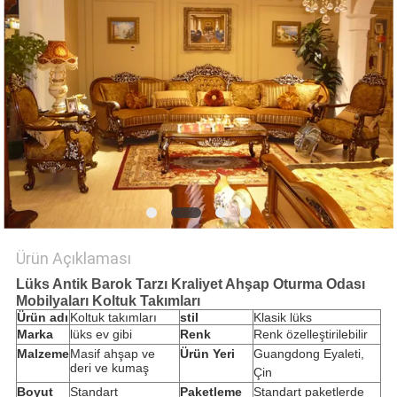
Ürün Açıklaması
Lüks Antik Barok Tarzı Kraliyet Ahşap Oturma Odası
Mobilyaları Koltuk Takımları
Ürün adı
Koltuk takımları
stil
Klasik lüks
Marka
lüks ev gibi
Renk
Renk özelleştirilebilir
Malzeme
Masif ahşap ve
Ürün Yeri
Guangdong Eyaleti,
deri ve kumaş
Çin
Boyut
Standart
Paketleme
Standart paketlerde