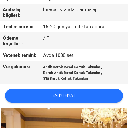
KONTROL
Ambalaj
İhracat standart ambalaj
bilgileri:
SITE
Teslim süresi:
15-20 gün yatırıldıktan sonra
HARITASI
Ödeme
/ T
koşulları:
PRIVACY
Yetenek temini:
Ayda 1000 set
POLICY
Vurgulamak:
,
Antik Barok Royal Koltuk Takımları
,
Barok Antik Royal Koltuk Takımları
3'lü Barok Koltuk Takımları
EN IYI FIYAT